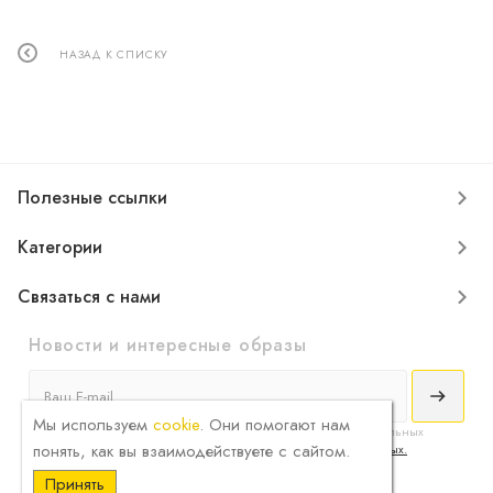
НАЗАД К СПИСКУ
Полезные ссылки
Категории
Связаться с нами
Новости и интересные образы
Мы используем
cookie
. Они помогают нам
Я принимаю
условия соглашения
сбора и обработки конфиденциальных
понять, как вы взаимодействуете с сайтом.
данных и ознакомлен с
политикой обработки персональных данных.
Принять